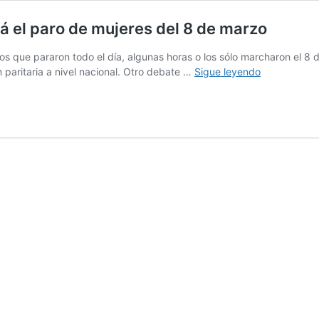
á el paro de mujeres del 8 de marzo
los que pararon todo el día, algunas horas o los sólo marcharon el 8 
Distintos
n paritaria a nivel nacional. Otro debate …
Sigue leyendo
gremios
adelantaron
cómo
será
el
paro
de
mujeres
del
8
de
marzo