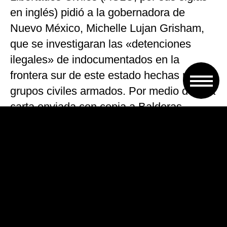
en inglés) pidió a la gobernadora de
Nuevo México, Michelle Lujan Grisham,
que se investigaran las «detenciones
ilegales» de indocumentados en la
frontera sur de este estado hechas por
grupos civiles armados. Por medio de una
carta enviada con copia a Balderas,
ACLU indicó que el pasado 16 de abril
«una organización de milicias fascistas y
armadas», conocidos como Patriotas
Constitucionales de Estados Unidos,
arrestaron en la ciudad de Sunland Park a
casi trescientas personas, incluidos
menores, que buscaban «seguridad» en