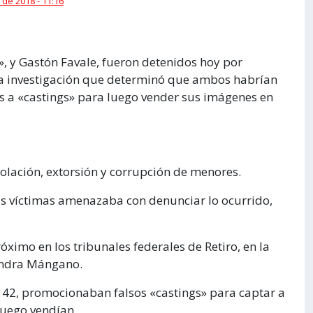
 de 2018 - 11:16
 y Gastón Favale, fueron detenidos hoy por
 una investigación que determinó que ambos habrían
as a «castings» para luego vender sus imágenes en
iolación, extorsión y corrupción de menores.
as víctimas amenazaba con denunciar lo ocurrido,
imo en los tribunales federales de Retiro, en la
jandra Mángano.
de 42, promocionaban falsos «castings» para captar a
luego vendían.