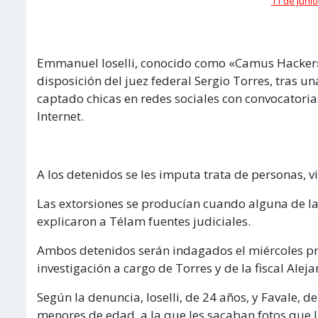
11 de junio
Emmanuel Ioselli, conocido como «Camus Hacker»,
disposición del juez federal Sergio Torres, tras
captado chicas en redes sociales con convocatori
Internet.
A los detenidos se les imputa trata de personas, v
Las extorsiones se producían cuando alguna de l
explicaron a Télam fuentes judiciales.
Ambos detenidos serán indagados el miércoles próx
investigación a cargo de Torres y de la fiscal Ale
Según la denuncia, Ioselli, de 24 años, y Favale, 
menores de edad, a la que les sacaban fotos que 