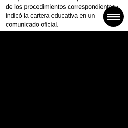
de los procedimientos correspondientes»,
indicó la cartera educativa en un
comunicado oficial.
El Defensor de la Niña, el Niño y
Adoslecentes, Juan Pablo Meacca,
destacó a la prensa que se trabaja sobre
la situación denunciada «preservando
fundamentalmente la intimidad y la
integridad de los y las menores afectados,
preservando sus derechos a denunciar sin