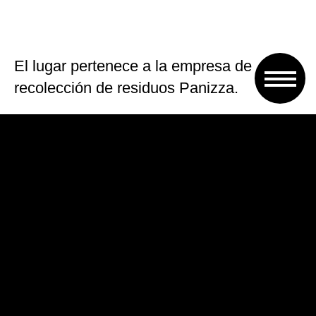
El lugar pertenece a la empresa de
recolección de residuos Panizza.
Como parte del acuerdo, las familias que
vivían allí fueron trasladadas a hoteles por
el municipio gobernado por el intendente
Jaime Méndez hasta tanto puedan
conseguirles viviendas.
Sheila Ayala había estado desaparecida
durante cinco días hasta que su cuerpo