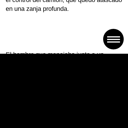
en una zanja profunda.
El hombre que manejaba junto a un
acompañante descendieron del rodado y
salieron corriendo hacia una zona de
monte, pero miembros de la Fuerza
lograron detener a uno de ellos a unos
pocos metros del lugar.
El detenido es de nacionalidad paraguaya