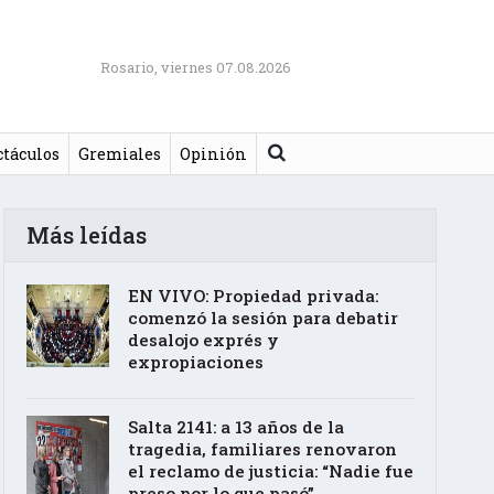
Rosario, viernes 07.08.2026
Buscar
ctáculos
Gremiales
Opinión
Más leídas
EN VIVO: Propiedad privada:
comenzó la sesión para debatir
desalojo exprés y
expropiaciones
Salta 2141: a 13 años de la
tragedia, familiares renovaron
el reclamo de justicia: “Nadie fue
preso por lo que pasó”