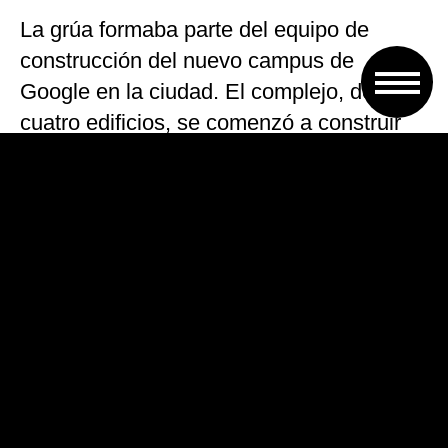
La grúa formaba parte del equipo de
construcción del nuevo campus de
Google en la ciudad. El complejo, de
cuatro edificios, se comenzó a construir
en el 2017 y debía incluir torres de hasta
15 pisos.
«Fue terrorífico. La grúa se partió en dos.
Una mitad se quedó colgando y la otra
cayó sobre la calle», dijo Esther Nelson,
testigo de lo ocurrido, en declaraciones al
diario local Seattle Times.