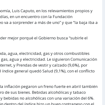
nomía, Luis Caputo, en los relevamientos propios y
días, en un encuentro con la Fundación
eo va a sorprender a más de uno” y que “la baja iba a
der mejor porqué el Gobierno busca “subirle el
da, agua, electricidad, gas y otros combustibles
e gas, agua y electricidad. Le siguieron Comunicación
nternet, y Prendas de vestir y calzado (9,6%), por
ndice general quedó Salud (9,1%), con el conflicto
la inflación pegaron un freno fuerte en abril también
ro de sus bienes. Bebidas alcohólicas y tabaco
s y bebidas no alcohólicas con una variación del 6%.
ón dentro del índice hizo un buen contrapeso con el