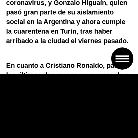
coronavirus, y Gonzalo Higuaín, quien
pasó gran parte de su aislamiento
social en la Argentina y ahora cumple
la cuarentena en Turín, tras haber
arribado a la ciudad el viernes pasado.
En cuanto a Cristiano Ronaldo, pasó
los últimos dos meses en su casa de a
Isla de Madeira, en Portugal, en la fase
más aguda de la pandemia, y regresó a
Turín el 4 de mayo.
Desde ese momento, cumplió con los 14
días de aislamiento establecidos por