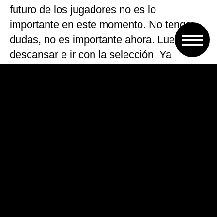
futuro de los jugadores no es lo
importante en este momento. No tengo
dudas, no es importante ahora. Luego
descansar e ir con la selección. Ya
veremos que va a pasar», concluyó.
Cristiano Ronaldo ganó hoy su cuarta
Champions con el Real -tercera
consecutiva- y quinta sumada la que logró
con Manchester United de Inglaterra en
2009.
Con el Madrid se adjudicó también dos