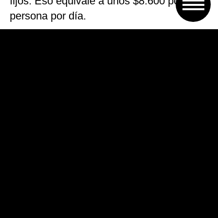
fijos. Eso equivale a unos $8.600 por
persona por día.
Con ese dinero, el margen de consumo es
extremadamente limitado. Según los
cálculos del propio informe, ese monto
apenas alcanza para una compra básica
que incluye un kilo de asado, pan, una
gaseosa y frutas.
El relevamiento también advierte sobre el
crecimiento de la desigualdad: el 10%
más rico tiene ingresos disponibles casi
13 veces superiores al 10% más pobre.
En el extremo inferior, hay hogares que
cuentan con menos de $8.000 diarios