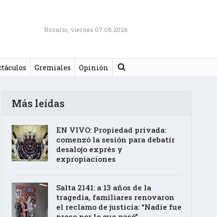
Rosario, viernes 07.08.2026
Buscar
ctáculos
Gremiales
Opinión
Más leídas
EN VIVO: Propiedad privada:
comenzó la sesión para debatir
desalojo exprés y
expropiaciones
Salta 2141: a 13 años de la
tragedia, familiares renovaron
el reclamo de justicia: “Nadie fue
preso por lo que pasó”