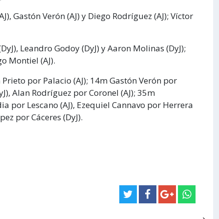
J), Gastón Verón (AJ) y Diego Rodríguez (AJ); Víctor
(DyJ), Leandro Godoy (DyJ) y Aaron Molinas (DyJ);
o Montiel (AJ).
 Prieto por Palacio (AJ); 14m Gastón Verón por
yJ), Alan Rodríguez por Coronel (AJ); 35m
ia por Lescano (AJ), Ezequiel Cannavo por Herrera
pez por Cáceres (DyJ).