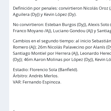
Definición por penales: convirtieron Nicolás Oroz (A
Aguilera (DyJ) y Kevin López (Dy).
No convirtieron: Esteban Burgos (DyJ), Alexis Soto 
Franco Moyano /AJ), Luciano Gondou (AJ) y Santiag
Cambios en el segundo tiempo: al inicio Sebastián
Romero (AJ); 26m Nicolás Palavecino por Alanís (D
Santiago Montiel por Herrera (AJ), Leonardo Hered
(DyJ); 46m Aaron Molinas por López (DyJ), Kevin Ló
Estadio: Florencio Sola (Banfield).
Árbitro: Andrés Merlos.
VAR: Fernando Espinoza.
Navegación de entradas