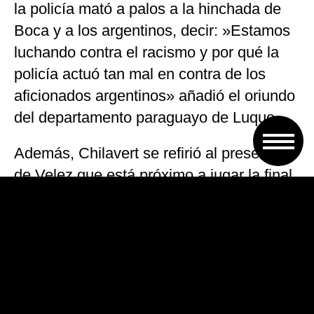
la policía mató a palos a la hinchada de
Boca y a los argentinos, decir: »Estamos
luchando contra el racismo y por qué la
policía actuó tan mal en contra de los
aficionados argentinos» añadió el oriundo
del departamento paraguayo de Luque.
Además, Chilavert se refirió al presente
de Velez que está próximo a jugar la final
de la Copa de la Liga el domingo ante
Estudiantes de La Plata: «Yo les diría a
los chicos de Vélez que se fijen el partido
que jugamos contra el Milán, cuando un
equipo está unido todo es posible.
Derrotamos al Milán y hasta hoy se lo