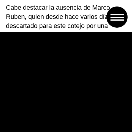
Cabe destacar la ausencia de Marco
Ruben, quien desde hace varios días está
descartado para este cotejo por una
dolencia muscular.
Está previsto que el plantel auriazul
emprenda el viaje desde las 17 para ya
instalarse en un hotel porteño céntrico a la
espera del partido.
VOLVER A TAPA