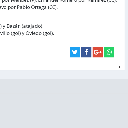
uevo por Pablo Ortega (CC).
) y Bazán (atajado).
illo (gol) y Oviedo (gol).