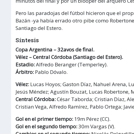
minutos del final y por un blooper del arquero C
Pero las paradojas del fútbol hicieron que el pro
Bazán -ya había errado otro pibe como Robertone-, 
Santiago del Estero.
Síntesis
Copa Argentina – 32avos de final.
Vélez – Central Córdoba (Santiago del Estero).
Estadio:
Alfredo Beranger (Temperley).
Árbitro:
Pablo Dóvalo.
Vélez:
Lucas Hoyos; Gaston Díaz, Nahuel Arena, Lu
Jesús Méndez; Agustín Bouzat, Lucas Robertone, Ma
Central Córdoba:
César Taborda; Cristian Díaz, Ale
Cristian Vega, Alfredo Ramírez, Pablo Ortega; Javi
Gol en el primer tiempo:
19m Pérez (CC).
Gol en el segundo tiempo:
30m Vargas (V).
Cambios en el segundo tiempo:
Nicolás Delgadill