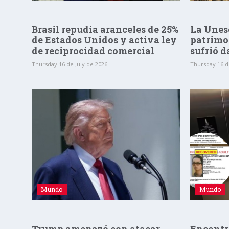
Brasil repudia aranceles de 25%
La Unesc
de Estados Unidos y activa ley
patrimo
de reciprocidad comercial
sufrió d
Thursday 16 de July de 2026
Thursday 16 d
Mundo
Mundo