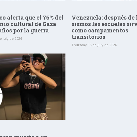
o alerta que el 76% del
Venezuela: después de 
nio cultural de Gaza
sismos las escuelas sir
años por la guerra
como campamentos
transitorios
e July de 2026
Thursday 16 de July de 2026