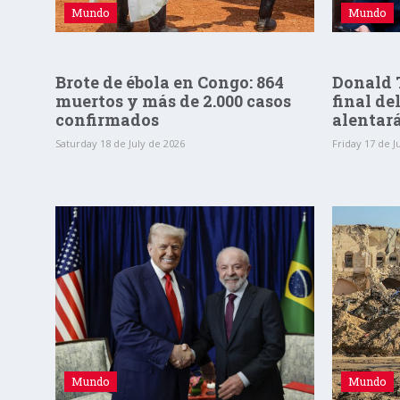
Mundo
Mundo
Brote de ébola en Congo: 864
Donald T
muertos y más de 2.000 casos
final de
confirmados
alentar
Saturday 18 de July de 2026
Friday 17 de J
Mundo
Mundo