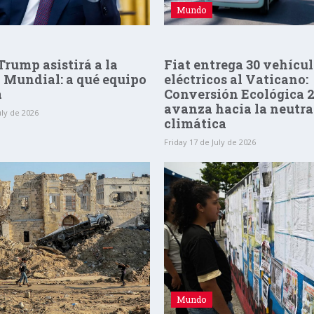
Mundo
rump asistirá a la
Fiat entrega 30 vehícu
l Mundial: a qué equipo
eléctricos al Vaticano:
á
Conversión Ecológica 
avanza hacia la neutra
uly de 2026
climática
Friday 17 de July de 2026
Mundo