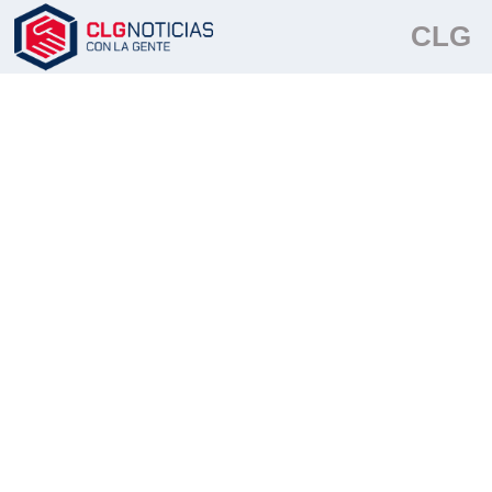
Me reívindico con la propina de La Plata.
pic.twitter.com/c0PiIwVfmG
CLG
— Elisa Lilita Carrió (@elisacarrio)
11 de julio de 2018
" />
Me reívindico con la propina de La Plata.
pic.twitter.com/c0PiIwVfmG
— Elisa Lilita Carrió (@elisacarrio)
11 de julio de 2018
" />