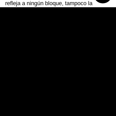
refleja a ningún bloque, tampoco la
opinión del Poder Ejecutivo nacional”, al
advertir que se trata de ”un resumen de
ideas que surge del mejor saber y
entender de numerosos diputados, para
estar a la altura de los tiempos”.
El dictamen establece, según Benedetti,
“un umbral que salvaguarda todos los
pequeños productores de la Argentina:
quedan exceptuados los pueblos
originarios y los agricultores de la
economía familiar, y aquellos que su nivel
no exceda la categoría micro pyme”. “Esto