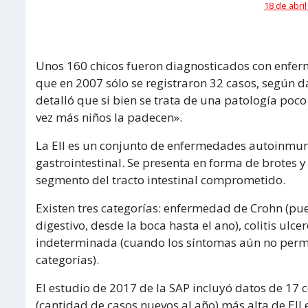
18 de abril
Unos 160 chicos fueron diagnosticados con enferme
que en 2007 sólo se registraron 32 casos, según d
detalló que si bien se trata de una patología poc
vez más niños la padecen».
La EII es un conjunto de enfermedades autoinmune
gastrointestinal. Se presenta en forma de brotes 
segmento del tracto intestinal comprometido.
Existen tres categorías: enfermedad de Crohn (pu
digestivo, desde la boca hasta el ano), colitis ulcero
indeterminada (cuando los síntomas aún no permi
categorías).
El estudio de 2017 de la SAP incluyó datos de 17 c
(cantidad de casos nuevos al año) más alta de EII