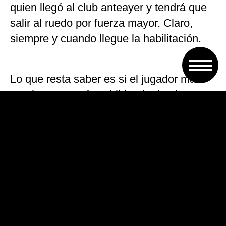
quien llegó al club anteayer y tendrá que
salir al ruedo por fuerza mayor. Claro,
siempre y cuando llegue la habilitación.
Lo que resta saber es si el jugador más
regular que venía exhibiendo desde que
arrancó la Superliga el pasado semestre
podrá reaparecer ante Unión en el
Gigante dentro de una semana. Aunque
no sería llamativo que el regreso de
Caramelo a las canchas se prolongue por
unas fechas más.