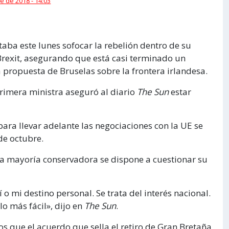
e de 2018 - 14:03
taba este lunes sofocar la rebelión dentro de su
Brexit, asegurando que está casi terminado un
 propuesta de Bruselas sobre la frontera irlandesa.
primera ministra aseguró al diario
The Sun
estar
 para llevar adelante las negociaciones con la UE se
de octubre.
la mayoría conservadora se dispone a cuestionar su
 o mi destino personal. Se trata del interés nacional.
lo más fácil», dijo en
The Sun
.
os que el acuerdo que sella el retiro de Gran Bretaña