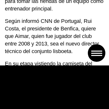
para tomar las riendas de un equipo como
entrenador principal.
Según informó CNN de Portugal, Rui
Costa, el presidente de Benfica, quiere
que Aimar, quien fue jugador del club
entre 2008 y 2013, sea el nuevo director
técnico del conjunto lisboeta.
En su etapa vistiendo la camiseta del
Benfica, el ex jugador de River disputó
179 partidos, marcó 17 goles y aportó 45
asistencias, y logró ganar cinco títulos en
el torneo portugués.
Por otra parte, la dirigencia de las Águilas