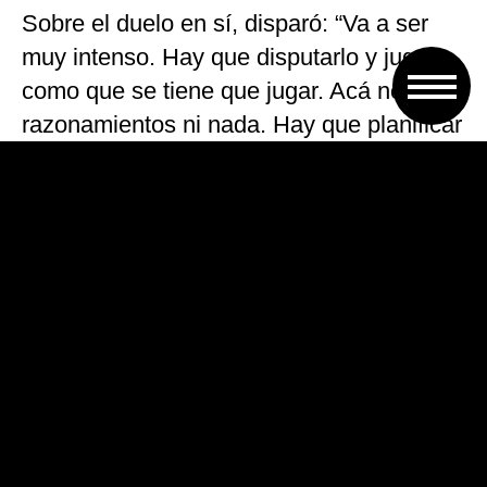
Sobre el duelo en sí, disparó: “Va a ser
muy intenso. Hay que disputarlo y jugarlo
como que se tiene que jugar. Acá no hay
razonamientos ni nada. Hay que planificar
y jugar el partido que la gente espera”.
«La pelota parada siempre fue importante
en todos los partidos, cada equipo tiene
sus armas y las utilizará. Eso no quita ni
le agrega nada, es un arma más que tiene
cada equipo», apuntó.
¿Cómo formaría Central? Con un