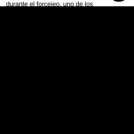
durante el forcejeo, uno de los
delincuentes le disparó en el pie antes de
huir en la moto.
Afortunadamente, el hombre herido no
corre peligro y se encuentra fuera de
peligro.
VOLVER A TAPA