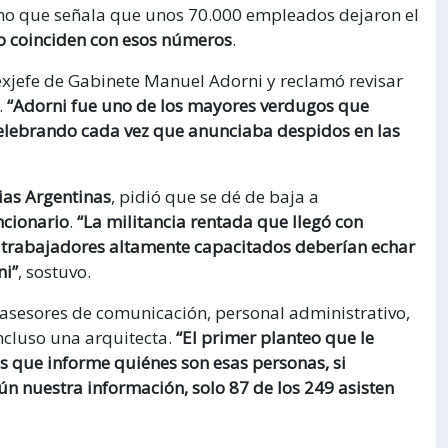
rno que señala que unos 70.000 empleados dejaron el
no coinciden con esos números
.
xjefe de Gabinete Manuel Adorni y reclamó revisar
.
“Adorni fue uno de los mayores verdugos que
celebrando cada vez que anunciaba despidos en las
ias Argentinas
, pidió que se dé de baja a
ncionario
.
“La militancia rentada que llegó con
ir trabajadores altamente capacitados deberían echar
ni”
, sostuvo.
asesores de comunicación, personal administrativo,
incluso una arquitecta.
“El primer planteo que le
 es que informe quiénes son esas personas, si
n nuestra información, solo 87 de los 249 asisten