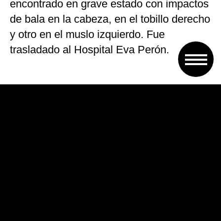
encontrado en grave estado con impactos
de bala en la cabeza, en el tobillo derecho
y otro en el muslo izquierdo. Fue
trasladado al Hospital Eva Perón.
Ambas víctimas estaban a bordo de un
Chevrolet Corsa blanco, el cual fue
baleado por dos hombres en una moto
negra y tres en una moto roja, según
testigos.