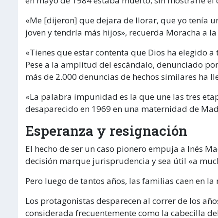
en mayo de 1984 estaba muerto, sin mostrarle el c
«Me [dijeron] que dejara de llorar, que yo tenía
joven y tendría más hijos», recuerda Moracha a la
«Tienes que estar contenta que Dios ha elegido a t
Pese a la amplitud del escándalo, denunciado por
más de 2.000 denuncias de hechos similares ha ll
«La palabra impunidad es la que une las tres et
desaparecido en 1969 en una maternidad de Madr
Esperanza y resignación
El hecho de ser un caso pionero empuja a Inés Mad
decisión marque jurisprudencia y sea útil «a muc
Pero luego de tantos años, las familias caen en la 
Los protagonistas desparecen al correr de los a
considerada frecuentemente como la cabecilla del