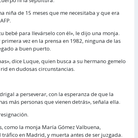
uerpo ni la sepultura.
 una niña de 15 meses que me necesitaba y que era
 AFP.
u bebé para llevárselo con él», le dijo una monja.
 primera vez en la prensa en 1982, ninguna de las
egado a buen puerto.
apas», dice Luque, quien busca a su hermano gemelo
id en dudosas circunstancias.
rigal a perseverar, con la esperanza de que la
has más personas que vienen detrás», señala ella.
resignación.
ños, como la monja María Gómez Valbuena,
 tráfico en Madrid, y muerta antes de ser juzgada.