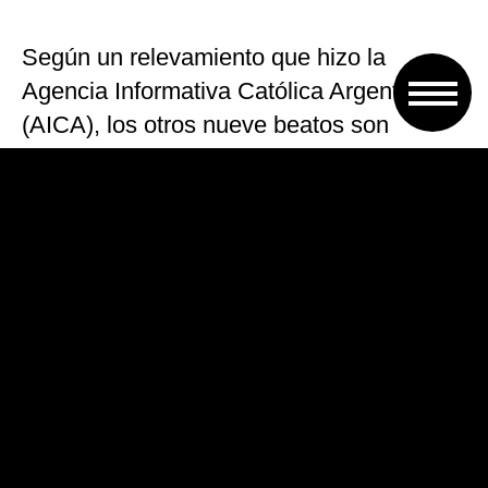
Según un relevamiento que hizo la
Agencia Informativa Católica Argentina
(AICA), los otros nueve beatos son
Ceferino Namuncurá, Laura Vicuña,
Artémides Zatti, María del Tránsito de
Jesús Sacramentado (Madre Cabanillas),
María Ludovica de Angelis, María
Crescencia Pérez, María Antonia de Paz
y Figueroa (Mamá Antula), Catalina María
de Rodríguez y Gregorio Martos Muñoz.