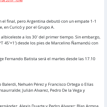
 de 2019 - 10:46
 el final, pero Argentina debutó con un empate 1-1
, en Curicó y por el Grupo A.
 albiceleste a los 30′ del primer tiempo. Sin embargo,
l (PT 45’+1′) desde los pies de Marcelino Ñamandú con
e Fernando Batista será el martes desde las 17.10
Balerdi, Nehuén Pérez y Francisco Ortega o Elías
saurralde; Julián Alvarez, Pedro De la Vega y
Fernández, Alexis Duarte y Pedro Alvarez; Blas Armoa,