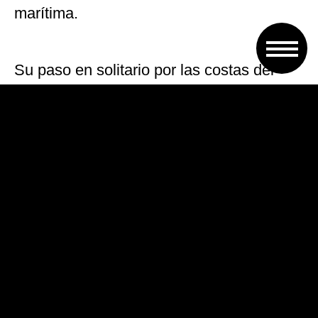
marítima.
Su paso en solitario por las costas del
Paraná causó en los últimos días
sorpresa e incredulidad entre pescadores
y lugareños. La enorme silueta de acero
terminó encallada en un banco de arena
en cercanías de lo que se conoce como
“La perla del Paraná”, para asombro de
los curiosos que se acercaron a
comprobar lo que ocurría.
De acuerdo a los datos técnicos