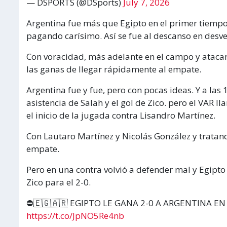
— DSPORTS (@DSports)
July 7, 2026
Argentina fue más que Egipto en el primer tiempo, 
pagando carísimo. Así se fue al descanso en desve
Con voracidad, más adelante en el campo y atacan
las ganas de llegar rápidamente al empate.
Argentina fue y fue, pero con pocas ideas. Y a las
asistencia de Salah y el gol de Zico. pero el VAR ll
el inicio de la jugada contra Lisandro Martínez.
Con Lautaro Martínez y Nicolás González y tratando
empate.
Pero en una contra volvió a defender mal y Egipto
Zico para el 2-0.
⛔️🇪🇬🇦🇷 EGIPTO LE GANA 2-0 A ARGENTINA E
https://t.co/JpNO5Re4nb