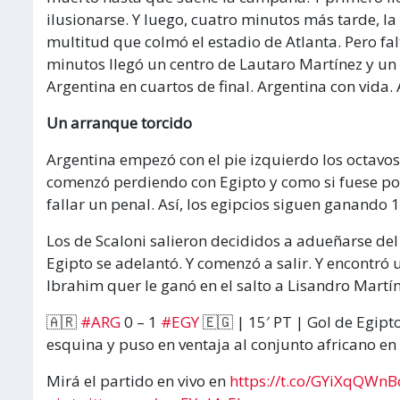
ilusionarse. Y luego, cuatro minutos más tarde, la
multitud que colmó el estadio de Atlanta. Pero f
minutos llegó un centro de Lautaro Martínez y un
Argentina en cuartos de final. Argentina con vida
Un arranque torcido
Argentina empezó con el pie izquierdo los octavo
comenzó perdiendo con Egipto y como si fuese poco
fallar un penal. Así, los egipcios siguen ganando 1
Los de Scaloni salieron decididos a adueñarse de
Egipto se adelantó. Y comenzó a salir. Y encontró 
Ibrahim quer le ganó en el salto a Lisandro Martín
🇦🇷
#ARG
0 – 1
#EGY
🇪🇬 | 15′ PT | Gol de Egipt
esquina y puso en ventaja al conjunto africano en 
Mirá el partido en vivo en
https://t.co/GYiXqQWnB