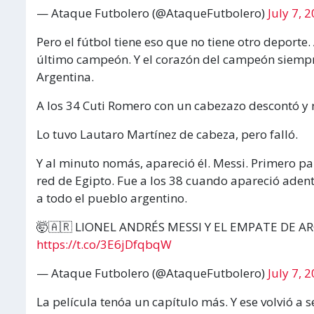
— Ataque Futbolero (@AtaqueFutbolero)
July 7, 
Pero el fútbol tiene eso que no tiene otro deporte.
último campeón. Y el corazón del campeón siempre t
Argentina.
A los 34 Cuti Romero con un cabezazo descontó y ren
Lo tuvo Lautaro Martínez de cabeza, pero falló.
Y al minuto nomás, apareció él. Messi. Primero pa
red de Egipto. Fue a los 38 cuando apareció adent
a todo el pueblo argentino.
🤯🇦🇷 LIONEL ANDRÉS MESSI Y EL EMPATE DE A
https://t.co/3E6jDfqbqW
— Ataque Futbolero (@AtaqueFutbolero)
July 7, 
La película tenóa un capítulo más. Y ese volvió a s