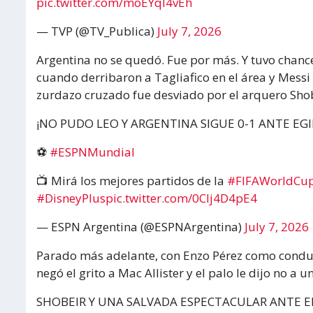
pic.twitter.com/moEYqI4vEh
— TVP (@TV_Publica)
July 7, 2026
Argentina no se quedó. Fue por más. Y tuvo chanc
cuando derribaron a Tagliafico en el área y Messi
zurdazo cruzado fue desviado por el arquero Shob
¡NO PUDO LEO Y ARGENTINA SIGUE 0-1 ANTE EGI
⚽
#ESPNMundial
📺 Mirá los mejores partidos de la
#FIFAWorldCu
#DisneyPlus
pic.twitter.com/0Clj4D4pE4
— ESPN Argentina (@ESPNArgentina)
July 7, 2026
Parado más adelante, con Enzo Pérez como conduct
negó el grito a Mac Allister y el palo le dijo no a un
SHOBEIR Y UNA SALVADA ESPECTACULAR ANTE E