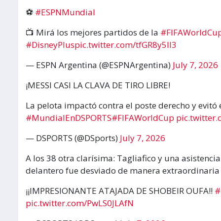
⚽
#ESPNMundial
📺 Mirá los mejores partidos de la
#FIFAWorldCu
#DisneyPlus
pic.twitter.com/tfGR8y5Il3
— ESPN Argentina (@ESPNArgentina)
July 7, 2026
¡MESSI CASI LA CLAVA DE TIRO LIBRE!
La pelota impactó contra el poste derecho y evitó
#MundialEnDSPORTS
#FIFAWorldCup
pic.twitte
— DSPORTS (@DSports)
July 7, 2026
A los 38 otra clarísima: Tagliafico y una asistenci
delantero fue desviado de manera extraordinaria po
¡¡IMPRESIONANTE ATAJADA DE SHOBEIR OUFA!!
#
pic.twitter.com/PwLS0JLAfN