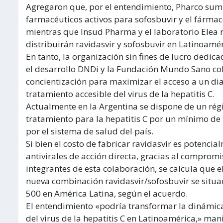
Agregaron que, por el entendimiento, Pharco sumi
farmacéuticos activos para sofosbuvir y el fármac
mientras que Insud Pharma y el laboratorio Elea 
distribuirán ravidasvir y sofosbuvir en Latinoamér
En tanto, la organización sin fines de lucro dedica
el desarrollo DNDi y la Fundación Mundo Sano co
concientización para maximizar el acceso a un dia
tratamiento accesible del virus de la hepatitis C.
Actualmente en la Argentina se dispone de un ré
tratamiento para la hepatitis C por un mínimo de
por el sistema de salud del país.
Si bien el costo de fabricar ravidasvir es potenc
antivirales de acción directa, gracias al comprom
integrantes de esta colaboración, se calcula que el
nueva combinación ravidasvir/sofosbuvir se situa
500 en América Latina, según el acuerdo.
El entendimiento «podría transformar la dinámica
del virus de la hepatitis C en Latinoamérica,» mani