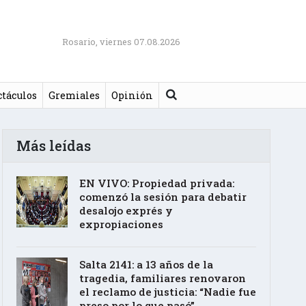
Rosario, viernes 07.08.2026
Buscar
ctáculos
Gremiales
Opinión
Más leídas
EN VIVO: Propiedad privada:
comenzó la sesión para debatir
desalojo exprés y
expropiaciones
Salta 2141: a 13 años de la
tragedia, familiares renovaron
el reclamo de justicia: “Nadie fue
preso por lo que pasó”