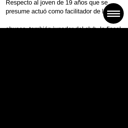
Respecto al joven de 19 años que se
presume actuó como facilitador de los
abusos, también jugador del club, la fiscal
reveló que «desde el primer
momento pensé que no solo era imputado
sino que era víctima».
Garibaldi explicó que el joven «colaboró
mucho» y que «es una víctima más»,
ya que «antes de los 18 lo captaron de la
misma manera» que en los casos